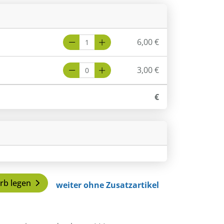
6,00 €
3,00 €
€
rb legen
weiter ohne Zusatzartikel