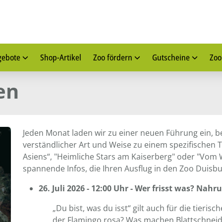
gebote
Shop-Artikel
Zoo fördern
Gutscheine
Zoo
en
Jeden Monat laden wir zu einer neuen Führung ein, b
verständlicher Art und Weise zu einem spezifischen 
Asiens“, "Heimliche Stars am Kaiserberg" oder "Vom W
spannende Infos, die Ihren Ausflug in den Zoo Duisb
26. Juli 2026 - 12:00 Uhr - Wer frisst was? Nah
„Du bist, was du isst“ gilt auch für die tier
der Flamingo rosa? Was machen Blattschne